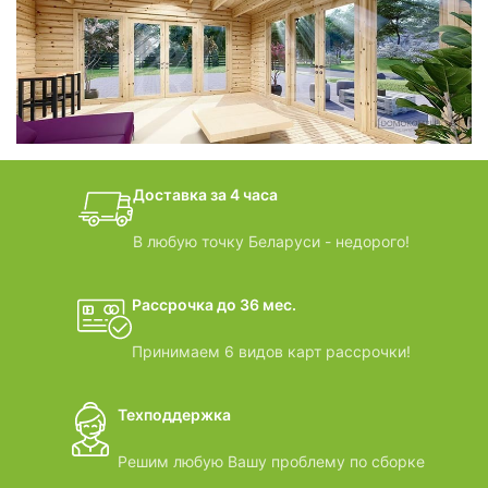
фотогалерея
БАНИ-БОЧКИ
дачные домики
Доставка за 4 часа
ВИДЕООБЗОРЫ
В любую точку Беларуси - недорого!
Рассрочка до 36 мес.
Принимаем 6 видов карт рассрочки!
Техподдержка
Решим любую Вашу проблему по сборке