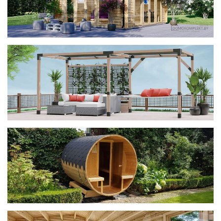
фотогалерея
ДОМИКИ
фотогалерея
Беседки CUBE