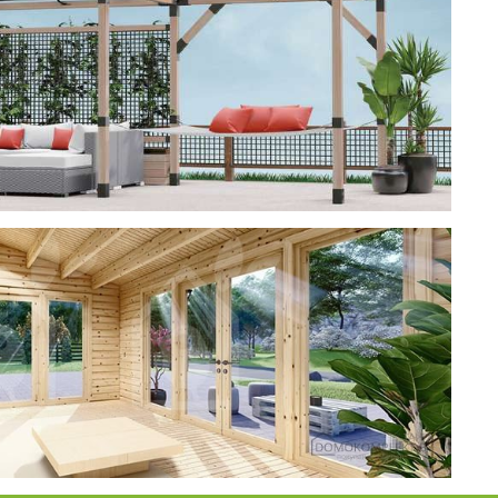
ерея
 CUBE