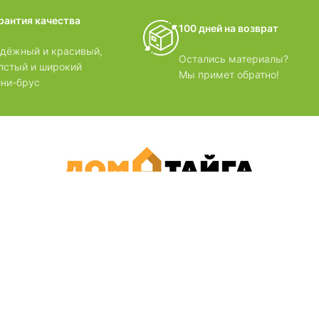
домики
рантия качества
100 дней на возврат
БЗОРЫ
дёжный и красивый,
Остались материалы?
лстый и широкий
Мы примет обратно!
ни-брус