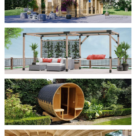
фотогалерея
ДОМИКИ
фотогалерея
Беседки CUBE