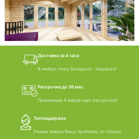
фотогалерея
БАНИ-БОЧКИ
дачные домики
Доставка за 4 часа
ВИДЕООБЗОРЫ
В любую точку Беларуси - недорого!
Рассрочка до 36 мес.
Принимаем 6 видов карт рассрочки!
Техподдержка
Решим любую Вашу проблему по сборке