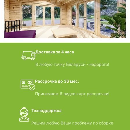
фотогалерея
БАНИ-БОЧКИ
дачные домики
Доставка за 4 часа
ВИДЕООБЗОРЫ
В любую точку Беларуси - недорого!
Рассрочка до 36 мес.
Принимаем 6 видов карт рассрочки!
Техподдержка
Решим любую Вашу проблему по сборке