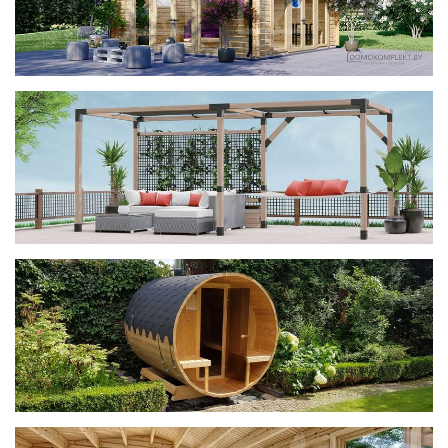
фотогалерея
ДОМИКИ
фотогалерея
Беседки CUBE