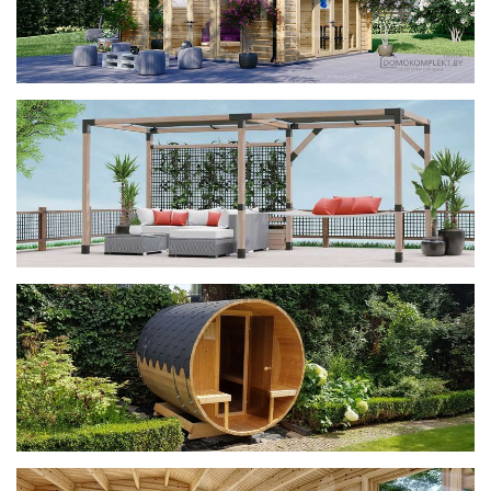
фотогалерея
ДОМИКИ
фотогалерея
Беседки CUBE