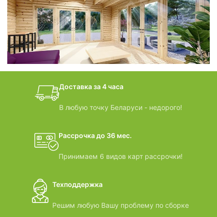
фотогалерея
БАНИ-БОЧКИ
дачные домики
Доставка за 4 часа
ВИДЕООБЗОРЫ
В любую точку Беларуси - недорого!
Рассрочка до 36 мес.
Принимаем 6 видов карт рассрочки!
Техподдержка
Решим любую Вашу проблему по сборке