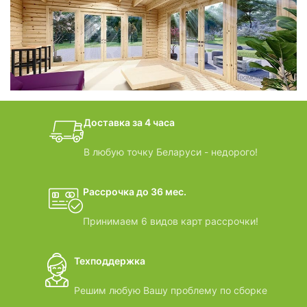
фотогалерея
БАНИ-БОЧКИ
дачные домики
Доставка за 4 часа
ВИДЕООБЗОРЫ
В любую точку Беларуси - недорого!
Рассрочка до 36 мес.
Принимаем 6 видов карт рассрочки!
Техподдержка
Решим любую Вашу проблему по сборке