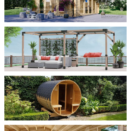
фотогалерея
ДОМИКИ
фотогалерея
Беседки CUBE