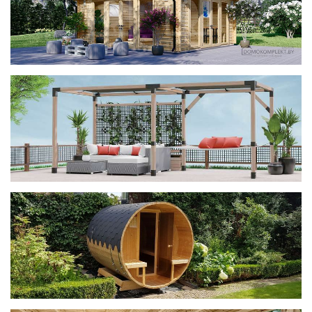
фотогалерея
ДОМИКИ
фотогалерея
Беседки CUBE