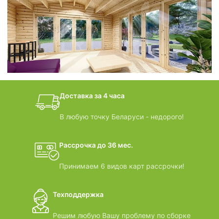
фотогалерея
БАНИ-БОЧКИ
дачные домики
Доставка за 4 часа
ВИДЕООБЗОРЫ
В любую точку Беларуси - недорого!
Рассрочка до 36 мес.
Принимаем 6 видов карт рассрочки!
Техподдержка
Решим любую Вашу проблему по сборке