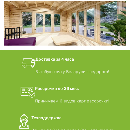
фотогалерея
БАНИ-БОЧКИ
дачные домики
Доставка за 4 часа
ВИДЕООБЗОРЫ
В любую точку Беларуси - недорого!
Рассрочка до 36 мес.
Принимаем 6 видов карт рассрочки!
Техподдержка