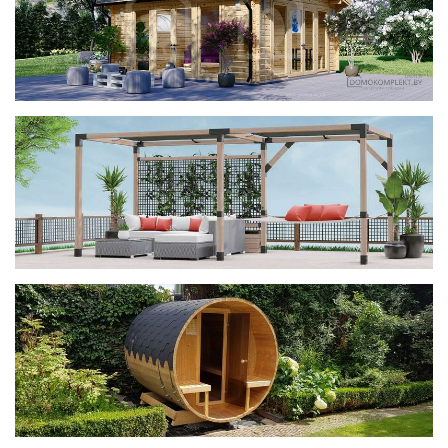
фотогалерея
ДОМИКИ
фотогалерея
Беседки CUBE