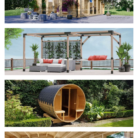
фотогалерея
ДОМИКИ
фотогалерея
Беседки CUBE