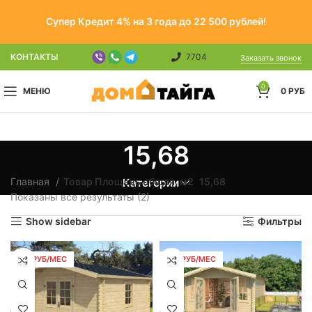
Супер Кредит 4% на 3 года до 22 500 рублей!
КОНТАКТЫ
7704
Заказать звонок
0
МЕНЮ
0
РУБ
15,68
Главная
Товар Площадь общая, м2
15,68
Категории
Показаны все результаты (2)
Show sidebar
Фильтры
179 РУБ/МЕС
179 РУБ/МЕС