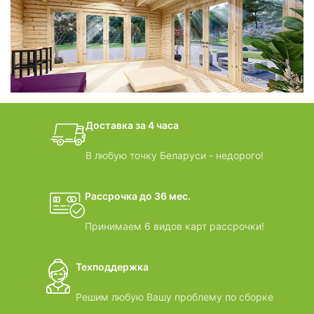
фотогалерея
БАНИ-БОЧКИ
дачные домики
Доставка за 4 часа
ВИДЕООБЗОРЫ
В любую точку Беларуси - недорого!
Рассрочка до 36 мес.
Принимаем 6 видов карт рассрочки!
Техподдержка
Решим любую Вашу проблему по сборке