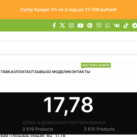
Супер Кредит 4% на 3 года до 22 500 рублей!
ВЫСТАВКА ДОМОВ
СТАВКА
ОПЛАТА
ОТЗЫВЫ
3D МОДЕЛИ
КОНТАКТЫ
17,78
ДОМА И ДОМОКОМПЛЕКТЫ
НОВИНКИ
3 619 Products
3 615 Products
овар Площадь общая, м2
17,78