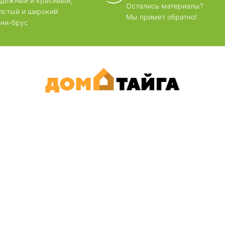
БЗОРЫ
дёжный и красивый,
Остались материалы?
лстый и широкий
Мы примет обратно!
ни-брус