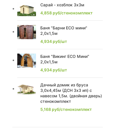
Сарай - хозблок 3х3м
2,28
2
4,858
руб/стенокомплект
2,85
2
Баня "Барни ECO мини"
2,0х1,5м
2,4
7
4,934
руб/шт
2,17
1
Баня "Викинг ECO Мини"
2,2
8
2,0х1,5м
4,934
руб/шт
2,63
1
Дачный домик из бруса
2,74
2
3,0х4,45м (ДСН 3х3 ип) с
навесом 1,5м. (двойная дверь)
2,1
1
стенокомплект
5,168
руб/стенокомплект
2,0
1
2,21
1