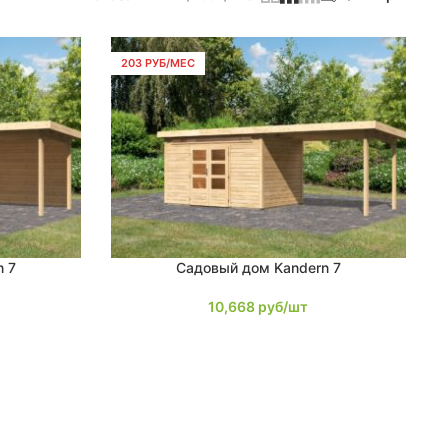
203 РУБ/МЕС
n 7
Садовый дом Kandern 7
В КОРЗИНУ
10,668
руб/шт