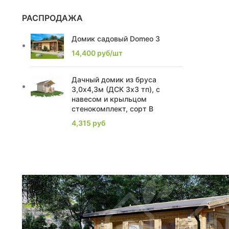
2,39
2
РАСПРОДАЖА
2,22
1
Домик садовый Domeo 3
14,400
руб/шт
2,86
3
2,16
2
Дачный домик из бруса
3,0х4,3м (ДСК 3х3 тп), с
2.1
навесом и крыльцом
2
стенокомплект, сорт В
2.2
1
4,315
руб
2.53
1
2.9
1
2.93
1
3,75
1