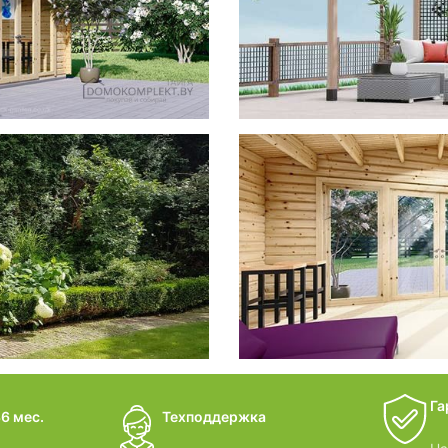
фотогал
Беседки
дачные 
Га
6 мес.
Техподдержка