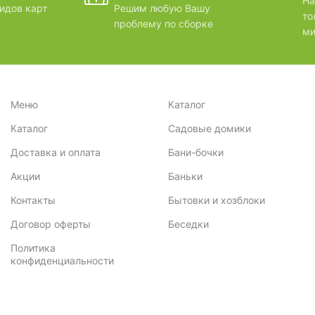
ВИДЕОО
На
идов карт
Решим любую Вашу
то
проблему по сборке
ми
Меню
Каталог
Каталог
Садовые домики
Доставка и оплата
Бани-бочки
Акции
Баньки
Контакты
Бытовки и хозблоки
Договор оферты
Беседки
Политика
конфиденциальности