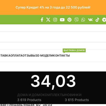
Супер Кредит 4% на 3 года до 22 500 рублей!
ВЫСТАВКА ДОМОВ
СТАВКА
ОПЛАТА
ОТЗЫВЫ
3D МОДЕЛИ
КОНТАКТЫ
34,03
ДОМА И ДОМОКОМПЛЕКТЫ
НОВИНКИ
3 619 Products
3 615 Products
овар Площадь общая, м2
34,03