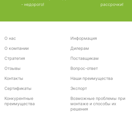
- недорого!
рассрочки!
3,6
4
3,4
3
3,24
3
О нас
Информация
3,46
2
О компании
Дилерам
Стратегия
Поставщикам
3,28
2
Отзывы
Вопрос-ответ
3,62
1
Контакты
Наши преимущества
3,14
1
Сертификаты
Экспорт
3,84
3
Конкурентные
Возможные проблемы при
преимущества
монтаже и способы их
решения
3,90
1
3,42
1