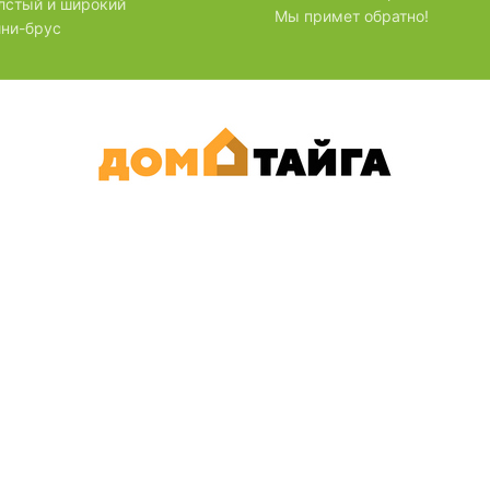
лстый и широкий
Мы примет обратно!
ни-брус