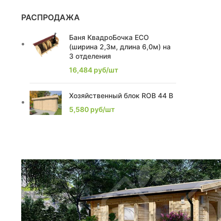
2,39
2
РАСПРОДАЖА
2,22
1
Баня КвадроБочка ECO
(ширина 2,3м, длина 6,0м) на
2,86
3
3 отделения
16,484
руб/шт
2,16
2
2.1
Хозяйственный блок ROB 44 B
2
5,580
руб/шт
2.2
1
2.53
1
2.9
1
2.93
1
3,75
1