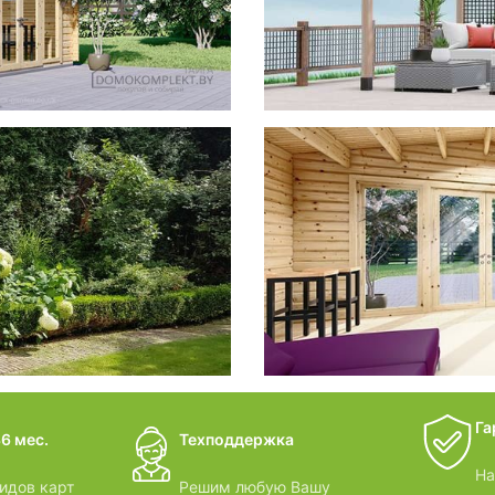
фотогал
Беседки
дачные 
Га
6 мес.
Техподдержка
ВИДЕОО
На
идов карт
Решим любую Вашу