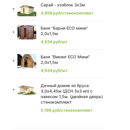
Сарай - хозблок 3х3м
2,28
2
4,858
руб/стенокомплект
2,85
2
Баня "Барни ECO мини"
2,0х1,5м
2,4
7
4,934
руб/шт
2,17
1
Баня "Викинг ECO Мини"
2,2
8
2,0х1,5м
4,934
руб/шт
2,63
1
Дачный домик из бруса
2,74
2
3,0х4,45м (ДСН 3х3 ип) с
навесом 1,5м. (двойная дверь)
2,1
1
стенокомплект
5,168
руб/стенокомплект
2,0
1
2,21
1