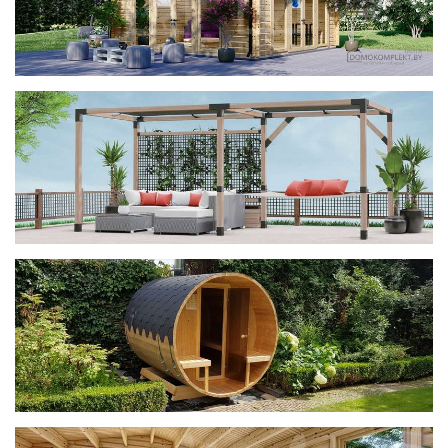
фотогалерея
ДОМИКИ
фотогалерея
Беседки CUBE