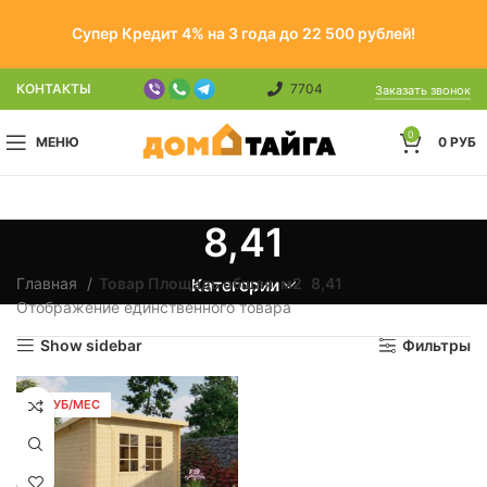
Супер Кредит 4% на 3 года до 22 500 рублей!
КОНТАКТЫ
7704
Заказать звонок
0
МЕНЮ
0
РУБ
8,41
Главная
Товар Площадь общая, м2
8,41
Категории
Отображение единственного товара
Show sidebar
Фильтры
96 РУБ/МЕС