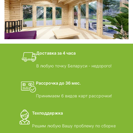
фотогалерея
БАНИ-БОЧКИ
дачные домики
Доставка за 4 часа
ВИДЕООБЗОРЫ
В любую точку Беларуси - недорого!
Рассрочка до 36 мес.
Принимаем 6 видов карт рассрочки!
Техподдержка
Решим любую Вашу проблему по сборке