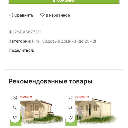
В КОРЗИНУ
Сравнить
В избранное
ID:
7c48f5677311
Категории:
Plm
,
Садовые домики (до 20м2)
Поделиться:
Рекомендованные товары
93 РУБ/МЕС
124 РУБ/МЕС
13