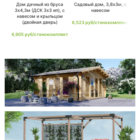
Дом дачный из бруса
Садовый дом, 3,8х3м, с
3х4,3м (ДСК 3х3 ип), с
навесом
навесом и крыльцом
(двойная дверь)
6,523
руб/стенокомплект
7,
4,905
руб/стенокомплект
фотогалерея
ДОМИКИ