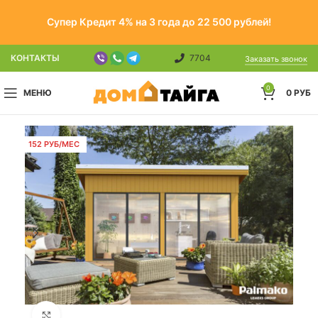
Супер Кредит 4% на 3 года до 22 500 рублей!
КОНТАКТЫ
7704
Заказать звонок
0
МЕНЮ
0
РУБ
152 РУБ/МЕС
Click to enlarge