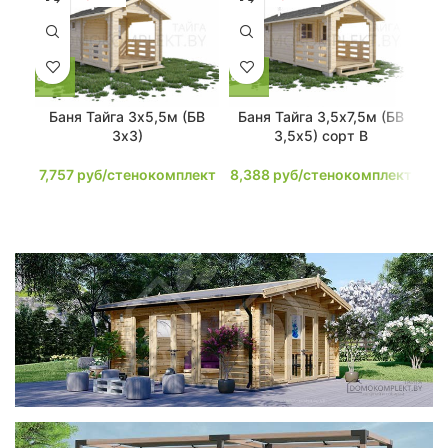
Баня Тайга 3х5,5м (БВ
Баня Тайга 3,5х7,5м (БВ
Ба
3х3)
3,5х5) сорт В
9,
7,757
руб/стенокомплект
8,388
руб/стенокомплект