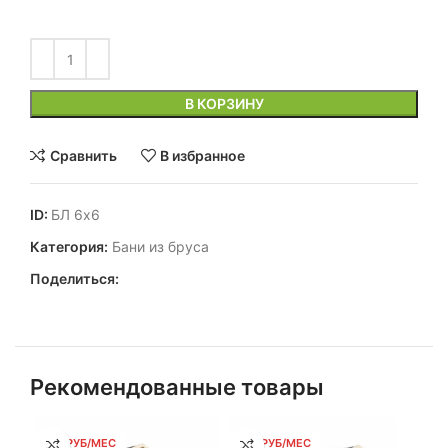
В КОРЗИНУ
Сравнить
В избранное
ID:
БЛ 6х6
Категория:
Бани из бруса
Поделиться:
Рекомендованные товары
147 РУБ/МЕС
159 РУБ/МЕС
17