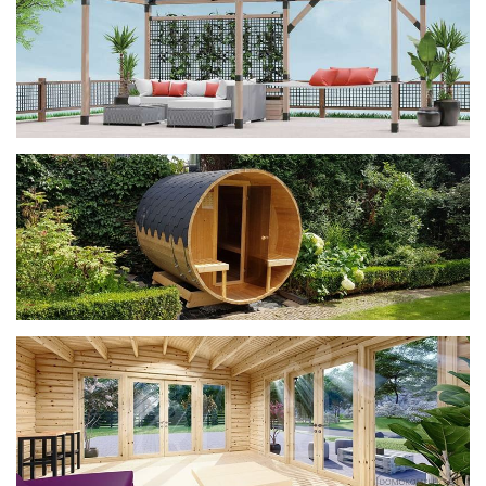
фотогалерея
ДОМИКИ
фотогалерея
Беседки CUBE
фотогалерея
БАНИ-БОЧКИ