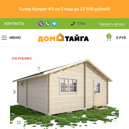
Супер Кредит 4% на 3 года до 22 500 рублей!
КОНТАКТЫ
7704
Заказать звонок
0
МЕНЮ
0
РУБ
318 РУБ/МЕС
Click to enlarge