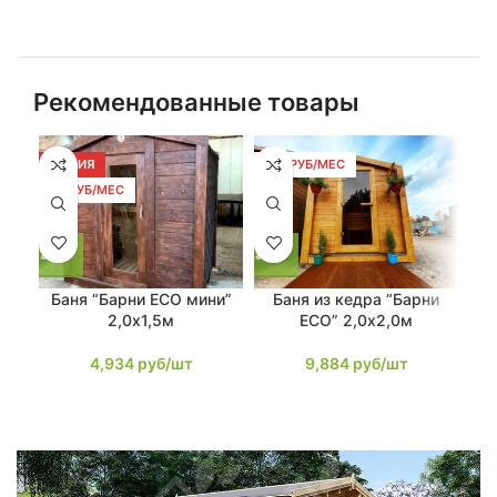
Рекомендованные товары
АКЦИЯ
188 РУБ/МЕС
21
94 РУБ/МЕС
Баня “Барни ECO мини”
Баня из кедра “Барни
Бан
2,0х1,5м
ECO” 2,0х2,0м
4,934
руб/шт
9,884
руб/шт