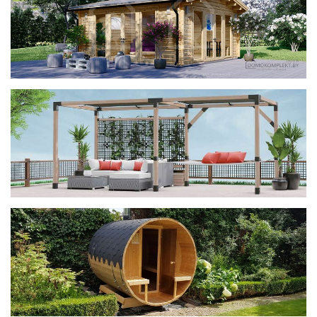
фотогалерея
ДОМИКИ
фотогалерея
Беседки CUBE