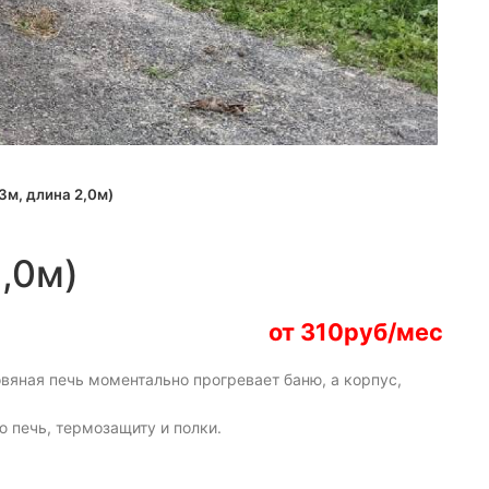
3м, длина 2,0м)
,0м)
от 310руб/мес
вяная печь моментально прогревает баню, а корпус,
ю печь, термозащиту и полки.