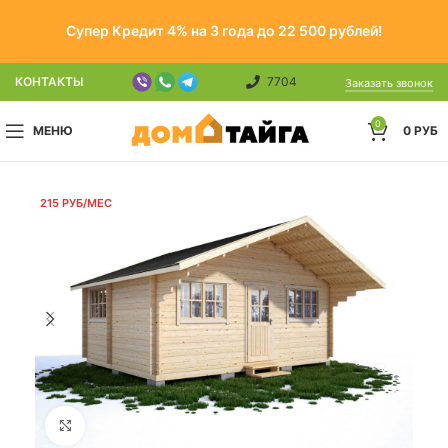
Супер Кредит 4% на 3 года до 22 500 рублей!
КОНТАКТЫ
7704
Заказать звонок
0
МЕНЮ
0
РУБ
215 РУБ/МЕС
Click to enlarge