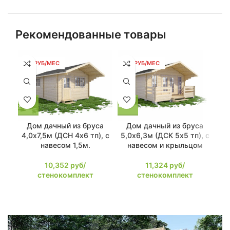
Рекомендованные товары
197 РУБ/МЕС
215 РУБ/МЕС
2
Дом дачный из бруса
Дом дачный из бруса
Д
4,0х7,5м (ДСН 4х6 тп), с
5,0х6,3м (ДСК 5х5 тп), с
5,
навесом 1,5м.
навесом и крыльцом
10,352
руб/
11,324
руб/
11,
стенокомплект
стенокомплект