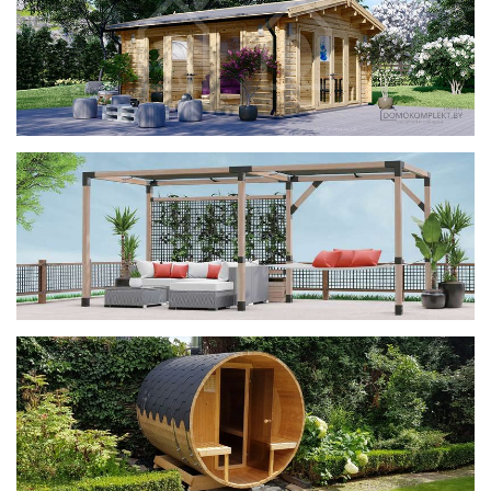
фотогалерея
ДОМИКИ
фотогалерея
Беседки CUBE