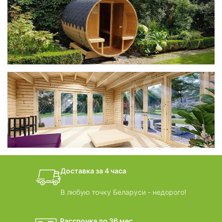
фотогалерея
Беседки CUBE
фотогалерея
БАНИ-БОЧКИ
дачные домики
Доставка за 4 часа
ВИДЕООБЗОРЫ
В любую точку Беларуси - недорого!
Рассрочка до 36 мес.