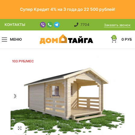
Супер Кредит 4% на 3 года до 22 500 рублей!
КОНТАКТЫ
7704
Заказать звонок
0
МЕНЮ
0
РУБ
103 РУБ/МЕС
Click to enlarge