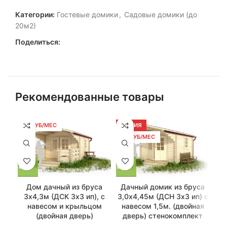
Категории:
Гостевые домики
,
Садовые домики (до
20м2)
Поделиться:
Рекомендованные товары
93 РУБ/МЕС
АКЦИЯ
12
98 РУБ/МЕС
Дом дачный из бруса
Дачный домик из бруса
Са
3х4,3м (ДСК 3х3 ип), с
3,0х4,45м (ДСН 3х3 ип) с
навесом и крыльцом
навесом 1,5м. (двойная
(двойная дверь)
дверь) стенокомплект
6,