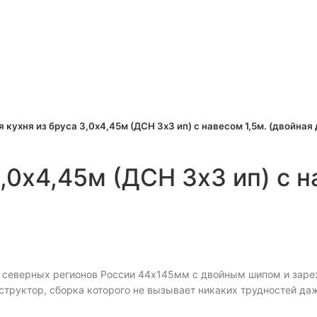
nlarge
 кухня из бруса 3,0х4,45м (ДСН 3х3 ип) с навесом 1,5м. (двойная
3,0х4,45м (ДСН 3х3 ип) с н
а северных регионов России 44х145мм с двойным шипом и зар
труктор, сборка которого не вызывает никаких трудностей даж