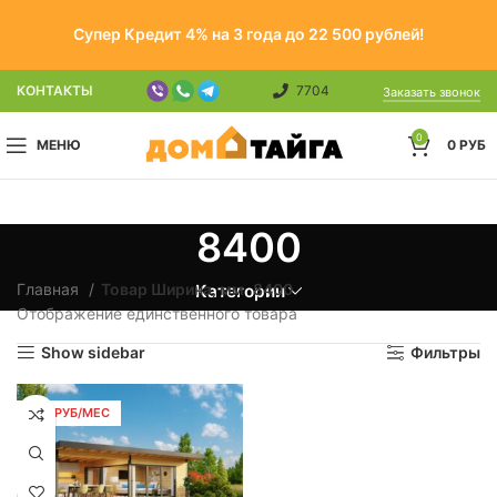
Супер Кредит 4% на 3 года до 22 500 рублей!
КОНТАКТЫ
7704
Заказать звонок
0
МЕНЮ
0
РУБ
8400
Главная
Товар Ширина, мм
8400
Категории
Отображение единственного товара
Show sidebar
Фильтры
533 РУБ/МЕС