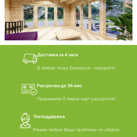
фотогалерея
БАНИ-БОЧКИ
дачные домики
Доставка за 4 часа
ВИДЕООБЗОРЫ
В любую точку Беларуси - недорого!
Рассрочка до 36 мес.
Принимаем 6 видов карт рассрочки!
Техподдержка
Решим любую Вашу проблему по сборке