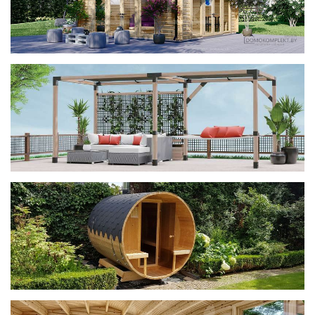
фотогалерея
ДОМИКИ
фотогалерея
Беседки CUBE