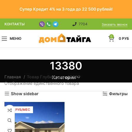
Супер Кредит 4% на 3 года до 22 500 рублей!
КОНТАКТЫ
7704
Заказать звонок
0
МЕНЮ
0
РУБ
13380
Главная
Товар Глубина, мм
13380
Категории
Отображение единственного товара
Show sidebar
Фильтры
1321 РУБ/МЕС