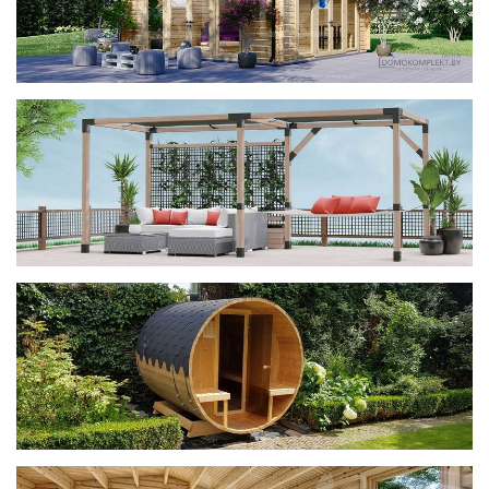
фотогалерея
ДОМИКИ
фотогалерея
Беседки CUBE