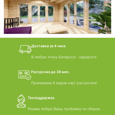
фотогалерея
БАНИ-БОЧКИ
дачные домики
Доставка за 4 часа
ВИДЕООБЗОРЫ
В любую точку Беларуси - недорого!
Рассрочка до 36 мес.
Принимаем 6 видов карт рассрочки!
Техподдержка
Решим любую Вашу проблему по сборке