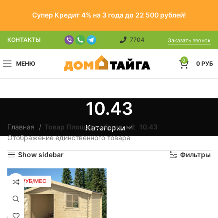
Супер Кредит 4% на 3 года до 22 500 рублей!
КОНТАКТЫ
7704
Заказать звонок
0
МЕНЮ
0
РУБ
10.43
Главная
Товар Площадь общая, м2
10.43
Категории
Отображение единственного товара
Show sidebar
Фильтры
119 РУБ/МЕС