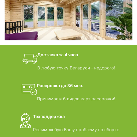
фотогалерея
БАНИ-БОЧКИ
дачные домики
Доставка за 4 часа
ВИДЕООБЗОРЫ
В любую точку Беларуси - недорого!
Рассрочка до 36 мес.
Принимаем 6 видов карт рассрочки!
Техподдержка
Решим любую Вашу проблему по сборке