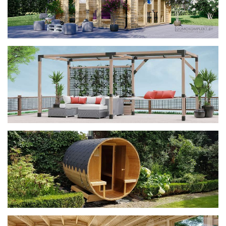
фотогалерея
ДОМИКИ
фотогалерея
Беседки CUBE