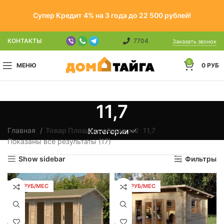
Супер Кредит 4% на 3 года до 22 500 рублей!
КОНТАКТЫ
7704
Заказать звонок
0
МЕНЮ
0
РУБ
11,7
Главная
Товар Площадь общая, м2
11,7
Категории
Показаны все результаты (17)
Show sidebar
Фильтры
133 РУБ/МЕС
133 РУБ/МЕС