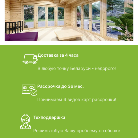
фотогалерея
БАНИ-БОЧКИ
дачные домики
Доставка за 4 часа
ВИДЕООБЗОРЫ
В любую точку Беларуси - недорого!
Рассрочка до 36 мес.
Принимаем 6 видов карт рассрочки!
Техподдержка
Решим любую Вашу проблему по сборке