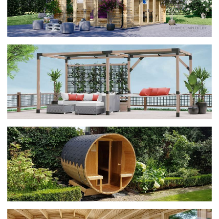
фотогалерея
ДОМИКИ
фотогалерея
Беседки CUBE