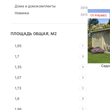
Дома и домокомплекты
3619
Новинки
3615
171 РУБ/МЕС
ПЛОЩАДЬ ОБЩАЯ, М2
1,95
1
1,7
9
Садо
В КОРЗИНУ
1,35
9
1,07
5
1,73
3
1,6
8
1,96
1