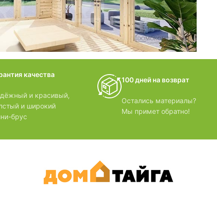
домики
рантия качества
100 дней на возврат
БЗОРЫ
дёжный и красивый,
Остались материалы?
лстый и широкий
Мы примет обратно!
ни-брус