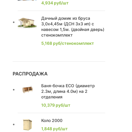
4,934
руб/шт
2,63
1
Дачный домик из бруса
2,74
2
3,0х4,45м (ДСН 3х3 ип) с
навесом 1,5м. (двойная дверь)
2,1
1
стенокомплект
5,168
руб/стенокомплект
2,0
1
2,21
1
2,39
2
РАСПРОДАЖА
2,22
1
Баня-бочка ECO (диаметр
2.3м, длина 4.0м) на 2
2,86
3
отделения
10,379
руб/шт
2,16
2
2.1
Коло 2000
2
1,848
руб/шт