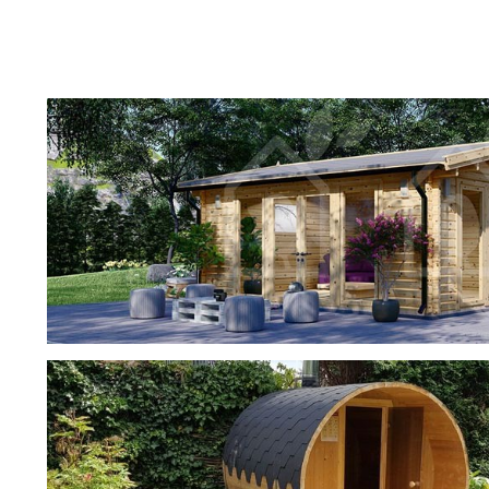
2.2
1
2.53
1
2.9
1
2.93
1
3,75
1
3
6
3,8
4
3,36
2
3,04
2
фотогалерея
3,15
4
ДОМИКИ
3,68
1