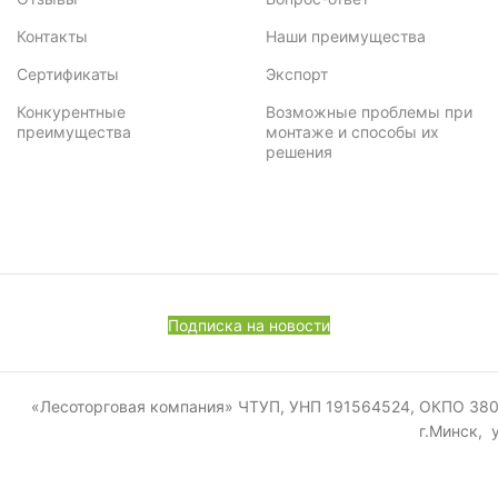
3,62
1
Контакты
Наши преимущества
3,14
1
Сертификаты
Экспорт
3,84
3
Конкурентные
Возможные проблемы при
преимущества
монтаже и способы их
решения
3,90
1
3,42
1
3,64
1
3,99
1
Подписка на новости
3,2
2
3.1
4
«Лесоторговая компания» ЧТУП, УНП 191564524, ОКПО 380011
г.Минск, 
3.19
2
3.2
1