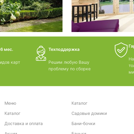
дачные 
Га
6 мес.
Техподдержка
ВИДЕОО
На
идов карт
Решим любую Вашу
то
проблему по сборке
ми
Меню
Каталог
Каталог
Садовые домики
Доставка и оплата
Бани-бочки
Акции
Баньки