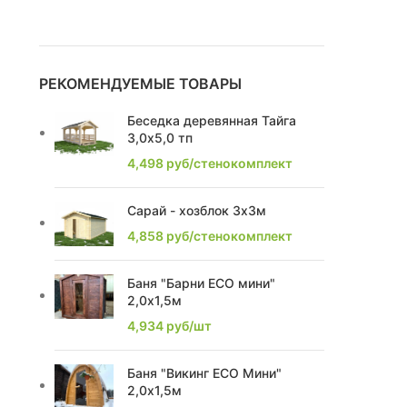
1,67
1
1,81
1
РЕКОМЕНДУЕМЫЕ ТОВАРЫ
2,25
3
Беседка деревянная Тайга
3,0х5,0 тп
2,52
1
4,498
руб/стенокомплект
2,76
2
Сарай - хозблок 3х3м
2,28
2
4,858
руб/стенокомплект
2,85
2
Баня "Барни ECO мини"
2,0х1,5м
2,4
7
4,934
руб/шт
2,17
1
Баня "Викинг ECO Мини"
2,2
8
2,0х1,5м