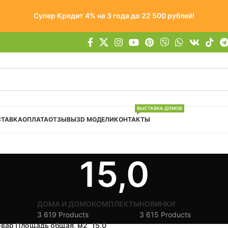
Супер Кредит 4% на 3 года до 22 500 рублей!
ВЫСТАВКА ДОМОВ
СТАВКА
ОПЛАТА
ОТЗЫВЫ
3D МОДЕЛИ
КОНТАКТЫ
15,0
ДОМА И ДОМОКОМПЛЕКТЫ
НОВИНКИ
3 619 Products
3 615 Products
овар Площадь общая, м2
15,0