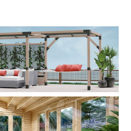
ерея
 CUBE