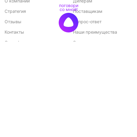
О компании
Дилерам
Стратегия
Поставщикам
Отзывы
Вопрос-ответ
Контакты
Наши преимущества
Сертификаты
Экспорт
Конкурентные
Возможные проблемы при
преимущества
монтаже и способы их
решения
Меню
Каталог
Каталог
Садовые домики
Доставка и оплата
Бани-бочки
Акции
Баньки