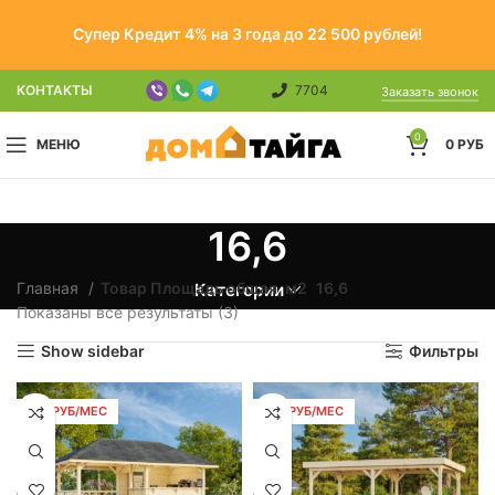
Супер Кредит 4% на 3 года до 22 500 рублей!
КОНТАКТЫ
7704
Заказать звонок
0
МЕНЮ
0
РУБ
16,6
Главная
Товар Площадь общая, м2
16,6
Категории
Показаны все результаты (3)
Show sidebar
Фильтры
189 РУБ/МЕС
189 РУБ/МЕС