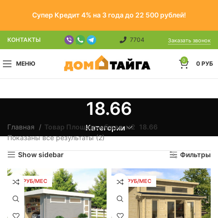
Супер Кредит 4% на 3 года до 22 500 рублей!
КОНТАКТЫ
7704
Заказать звонок
0
МЕНЮ
0
РУБ
18.66
Главная
Товар Площадь общая, м2
18.66
Категории
Показаны все результаты (2)
Show sidebar
Фильтры
213 РУБ/МЕС
213 РУБ/МЕС