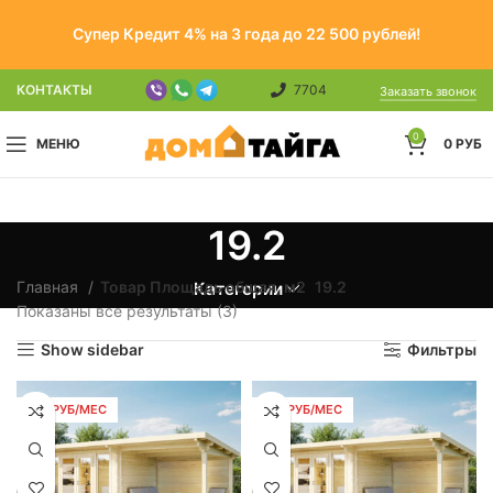
Супер Кредит 4% на 3 года до 22 500 рублей!
КОНТАКТЫ
7704
Заказать звонок
0
МЕНЮ
0
РУБ
19.2
Главная
Товар Площадь общая, м2
19.2
Категории
Показаны все результаты (3)
Show sidebar
Фильтры
219 РУБ/МЕС
219 РУБ/МЕС