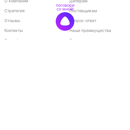
О компании
Дилерам
Стратегия
Поставщикам
Отзывы
Вопрос-ответ
Контакты
Наши преимущества
Сертификаты
Экспорт
Конкурентные
Возможные проблемы при
преимущества
монтаже и способы их
решения
Меню
Каталог
Каталог
Садовые домики
Доставка и оплата
Бани-бочки
Акции
Баньки