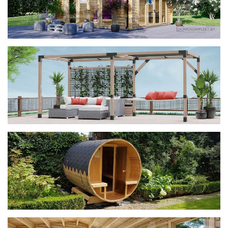
фотогалерея
ДОМИКИ
фотогалерея
Беседки CUBE