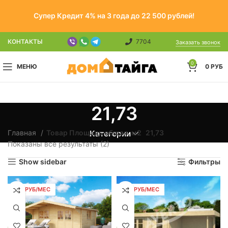
Супер Кредит 4% на 3 года до 22 500 рублей!
КОНТАКТЫ
7704
Заказать звонок
0
МЕНЮ
0
РУБ
21,73
Главная
Товар Площадь общая, м2
21,73
Категории
Показаны все результаты (2)
Show sidebar
Фильтры
248 РУБ/МЕС
248 РУБ/МЕС