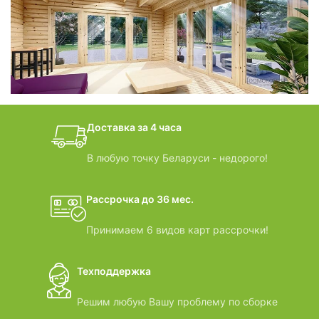
фотогалерея
БАНИ-БОЧКИ
дачные домики
Доставка за 4 часа
ВИДЕООБЗОРЫ
В любую точку Беларуси - недорого!
Рассрочка до 36 мес.
Принимаем 6 видов карт рассрочки!
Техподдержка
Решим любую Вашу проблему по сборке