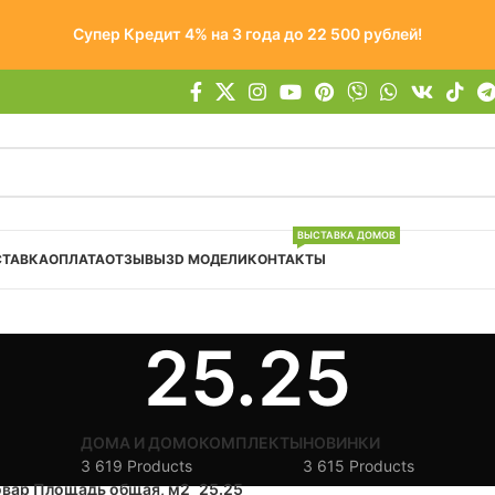
Супер Кредит 4% на 3 года до 22 500 рублей!
ВЫСТАВКА ДОМОВ
СТАВКА
ОПЛАТА
ОТЗЫВЫ
3D МОДЕЛИ
КОНТАКТЫ
25.25
ДОМА И ДОМОКОМПЛЕКТЫ
НОВИНКИ
3 619 Products
3 615 Products
овар Площадь общая, м2
25.25