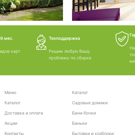
дачные 
Га
6 мес.
Техподдержка
ВИДЕОО
На
идов карт
Решим любую Вашу
то
проблему по сборке
ми
Меню
Каталог
Каталог
Садовые домики
Доставка и оплата
Бани-бочки
Акции
Баньки
Контакты
Бытовки и хозблоки