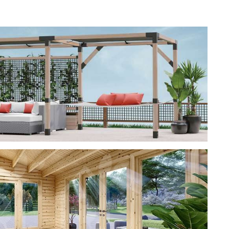
ерея
 CUBE