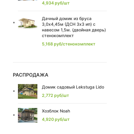
4,934
руб/шт
2,63
1
Дачный домик из бруса
2,74
2
3,0х4,45м (ДСН 3х3 ип) с
навесом 1,5м. (двойная дверь)
2,1
1
стенокомплект
5,168
руб/стенокомплект
2,0
1
2,21
1
2,39
2
РАСПРОДАЖА
2,22
1
Домик садовый Lekstuga Lido
2,772
руб/шт
2,86
3
2,16
2
Хозблок Noah
4,920
руб/шт
2.1
2