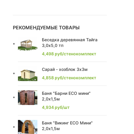
1,67
1
1,81
1
РЕКОМЕНДУЕМЫЕ ТОВАРЫ
2,25
3
Беседка деревянная Тайга
3,0х5,0 тп
2,52
1
4,498
руб/стенокомплект
2,76
2
Сарай - хозблок 3х3м
2,28
2
4,858
руб/стенокомплект
2,85
2
Баня "Барни ECO мини"
2,0х1,5м
2,4
7
4,934
руб/шт
2,17
1
Баня "Викинг ECO Мини"
2,2
8
2,0х1,5м