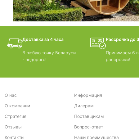
3,3
2
3,61
1
фотогалерея
3,31
9
Доставка за 4 часа
Рассрочка до 3
БАНИ-БОЧКИ
3,02
1
В любую точку Беларуси
Принимаем 6 в
- недорого!
рассрочки!
3,17
2
3,6
4
3,4
3
О нас
Информация
3,24
3
О компании
Дилерам
3,46
2
Стратегия
Поставщикам
Отзывы
Вопрос-ответ
3,28
2
Контакты
Наши преимущества