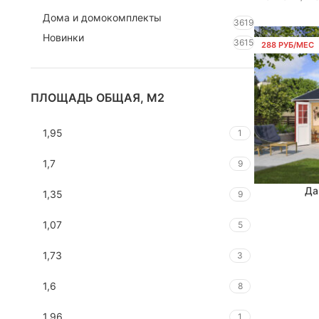
Дома и домокомплекты
3619
Новинки
3615
288 РУБ/МЕС
ПЛОЩАДЬ ОБЩАЯ, М2
1,95
1
1,7
9
Да
В КОРЗИНУ
1,35
9
1,07
5
1,73
3
1,6
8
1,96
1