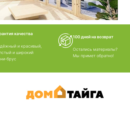
домики
рантия качества
100 дней на возврат
БЗОРЫ
дёжный и красивый,
Остались материалы?
лстый и широкий
Мы примет обратно!
ни-брус