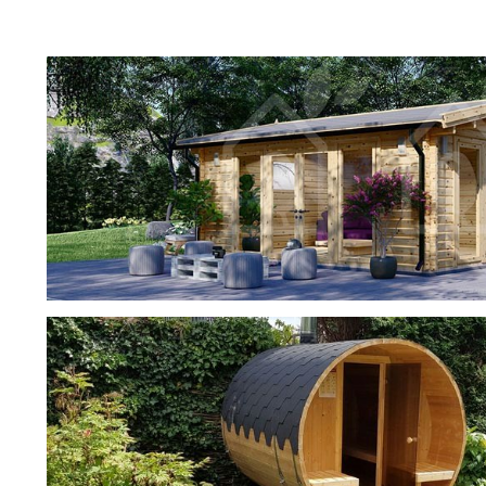
2.2
1
2.53
1
2.9
1
2.93
1
3,75
1
3
6
3,8
4
3,36
2
фотогалерея
3,04
2
ДОМИКИ
3,15
4
3,68
1