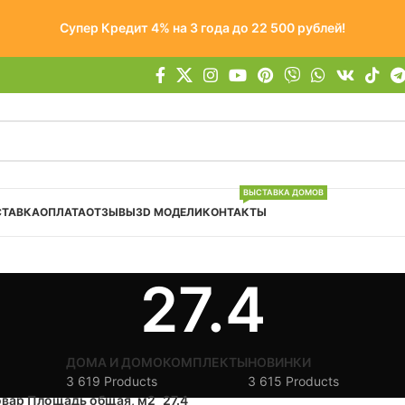
Супер Кредит 4% на 3 года до 22 500 рублей!
ВЫСТАВКА ДОМОВ
СТАВКА
ОПЛАТА
ОТЗЫВЫ
3D МОДЕЛИ
КОНТАКТЫ
27.4
ДОМА И ДОМОКОМПЛЕКТЫ
НОВИНКИ
3 619 Products
3 615 Products
овар Площадь общая, м2
27.4