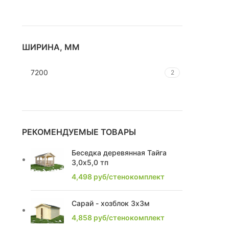
1,67
1
1,81
1
ШИРИНА, ММ
2,25
3
7200
2
2,52
1
2,76
2
2,28
2
РЕКОМЕНДУЕМЫЕ ТОВАРЫ
2,85
Беседка деревянная Тайга
2
3,0х5,0 тп
2,4
7
4,498
руб/стенокомплект
2,17
1
Сарай - хозблок 3х3м
4,858
руб/стенокомплект
2,2
8