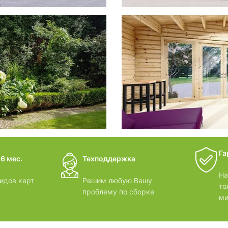
фотогал
Беседки
дачные 
Га
6 мес.
Техподдержка
ВИДЕОО
На
идов карт
Решим любую Вашу
то
проблему по сборке
ми