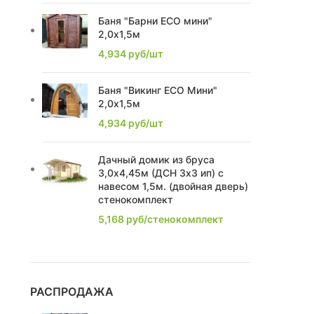
2,63
1
Баня "Барни ECO мини"
2,0х1,5м
2,74
2
4,934
руб/шт
2,1
1
Баня "Викинг ECO Мини"
2,0х1,5м
2,0
1
4,934
руб/шт
2,21
1
Дачный домик из бруса
2,39
2
3,0х4,45м (ДСН 3х3 ип) с
навесом 1,5м. (двойная дверь)
2,22
1
стенокомплект
5,168
руб/стенокомплект
2,86
3
2,16
2
2.1
2
РАСПРОДАЖА