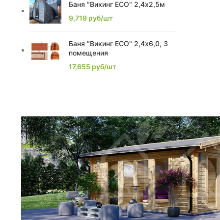
2.2
1
Баня "Викинг ECO" 2,4х2,5м
9,719
руб/шт
2.53
1
Баня "Викинг ECO" 2,4х6,0, 3
2.9
1
помещения
2.93
1
17,655
руб/шт
3,75
1
3
6
3,8
4
3,36
2
3,04
2
3,15
4
3,68
1