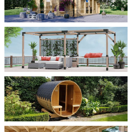
фотогалерея
ДОМИКИ
фотогалерея
Беседки CUBE