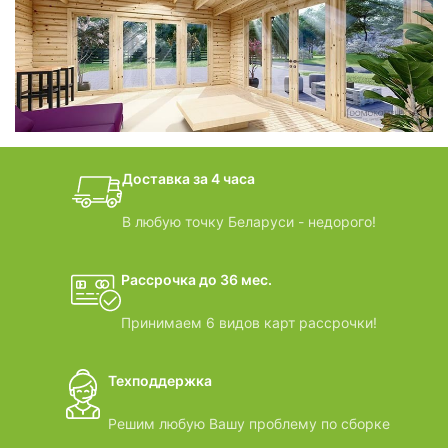
фотогалерея
БАНИ-БОЧКИ
дачные домики
Доставка за 4 часа
ВИДЕООБЗОРЫ
В любую точку Беларуси - недорого!
Рассрочка до 36 мес.
Принимаем 6 видов карт рассрочки!
Техподдержка
Решим любую Вашу проблему по сборке