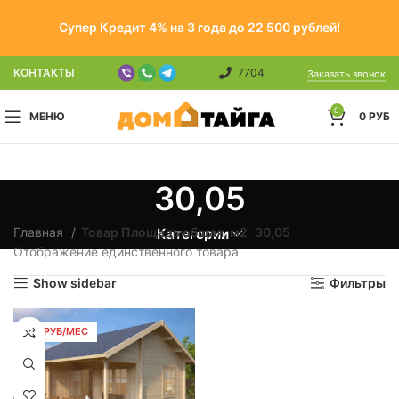
Супер Кредит 4% на 3 года до 22 500 рублей!
КОНТАКТЫ
7704
Заказать звонок
0
МЕНЮ
0
РУБ
30,05
Главная
Товар Площадь общая, м2
30,05
Категории
Отображение единственного товара
Show sidebar
Фильтры
343 РУБ/МЕС