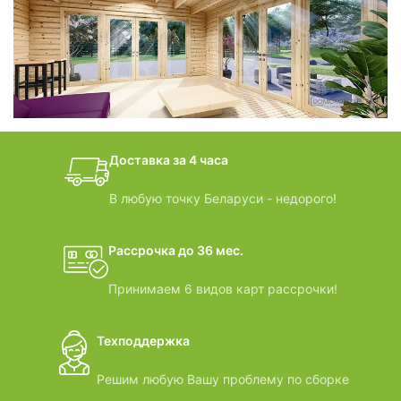
фотогалерея
БАНИ-БОЧКИ
дачные домики
Доставка за 4 часа
ВИДЕООБЗОРЫ
В любую точку Беларуси - недорого!
Рассрочка до 36 мес.
Принимаем 6 видов карт рассрочки!
Техподдержка
Решим любую Вашу проблему по сборке