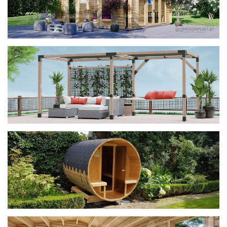
фотогалерея
ДОМИКИ
фотогалерея
Беседки CUBE