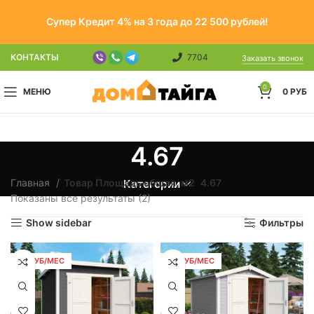
Супер Кредит 4% на 3 года до 22 500 рублей!
КОНТАКТЫ
7704
Заказать звонок
0
МЕНЮ
0
РУБ
4.67
Главная
Товар Площадь общая, м2
4.67
Категории
Показаны все результаты (2)
Show sidebar
Фильтры
53 РУБ/МЕС
53 РУБ/МЕС