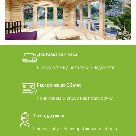
фотогалерея
БАНИ-БОЧКИ
дачные домики
Доставка за 4 часа
ВИДЕООБЗОРЫ
В любую точку Беларуси - недорого!
Рассрочка до 36 мес.
Принимаем 6 видов карт рассрочки!
Техподдержка
Решим любую Вашу проблему по сборке