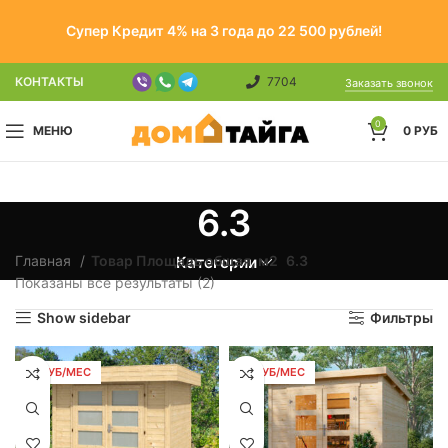
Супер Кредит 4% на 3 года до 22 500 рублей!
КОНТАКТЫ
7704
Заказать звонок
0
МЕНЮ
0
РУБ
6.3
Главная
Товар Площадь общая, м2
6.3
Категории
Показаны все результаты (2)
Show sidebar
Фильтры
72 РУБ/МЕС
72 РУБ/МЕС