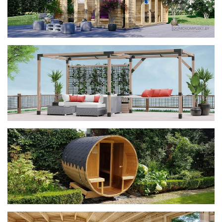
фотогалерея
ДОМИКИ
фотогалерея
Беседки CUBE