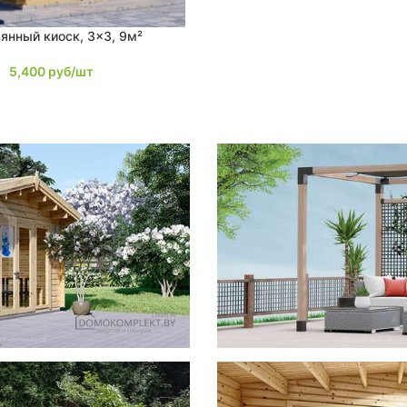
янный киоск, 3×3, 9м²
5,400
руб/шт
фотогал