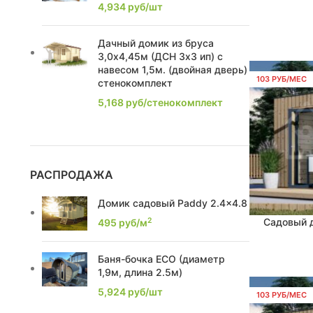
4,934
руб/шт
2,63
1
Дачный домик из бруса
2,74
2
3,0х4,45м (ДСН 3х3 ип) с
навесом 1,5м. (двойная дверь)
2,1
1
103 РУБ/МЕС
стенокомплект
5,168
руб/стенокомплект
2,0
1
2,21
1
2,39
2
РАСПРОДАЖА
2,22
1
Домик садовый Paddy 2.4x4.8
2
Садовый д
495
руб/м
В КОРЗИНУ
2,86
3
2,16
2
Баня-бочка ECO (диаметр
1,9м, длина 2.5м)
2.1
2
5,924
руб/шт
103 РУБ/МЕС