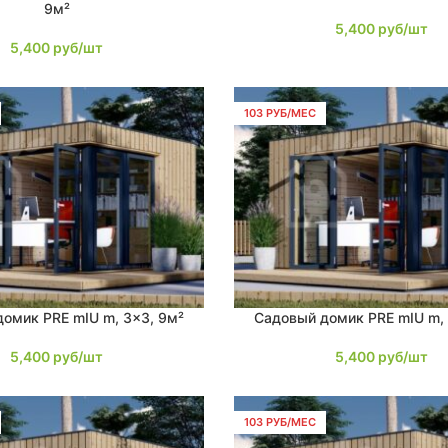
9м²
5,400
руб/шт
5,400
руб/шт
103 РУБ/МЕС
омик PRE mIU m, 3×3, 9м²
Садовый домик PRE mIU m, 
В КОРЗИНУ
5,400
руб/шт
5,400
руб/шт
103 РУБ/МЕС