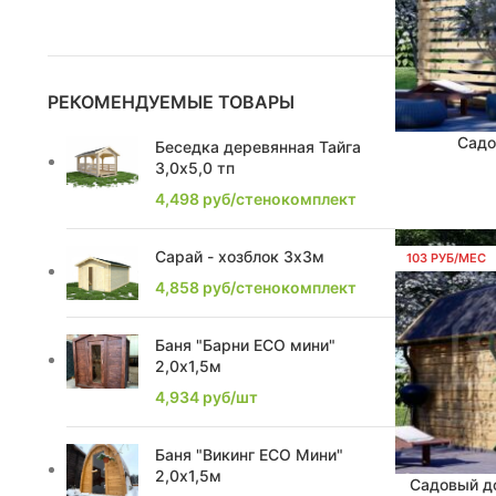
1,67
1
1,81
1
РЕКОМЕНДУЕМЫЕ ТОВАРЫ
2,25
3
Садо
В КОРЗИНУ
Беседка деревянная Тайга
3,0х5,0 тп
2,52
1
4,498
руб/стенокомплект
2,76
2
Сарай - хозблок 3х3м
103 РУБ/МЕС
2,28
2
4,858
руб/стенокомплект
2,85
2
Баня "Барни ECO мини"
2,0х1,5м
2,4
7
4,934
руб/шт
2,17
1
Баня "Викинг ECO Мини"
2,2
8
2,0х1,5м
Садовый д
В КОРЗИНУ