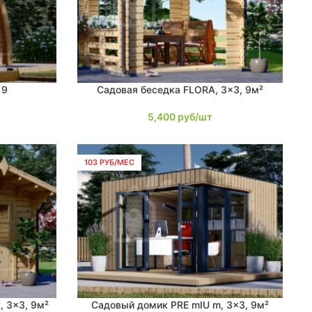
 9
Садовая беседка FLORA, 3×3, 9м²
В КОРЗИНУ
5,400
руб/шт
103 РУБ/МЕС
, 3×3, 9м²
Садовый домик PRE mIU m, 3×3, 9м²
В КОРЗИНУ