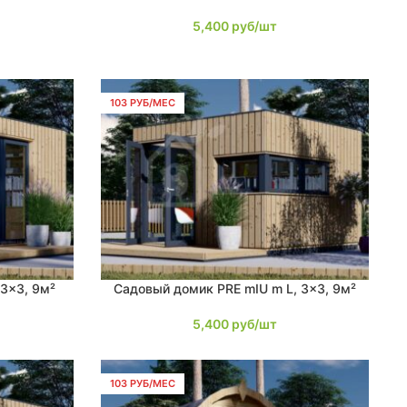
5,400
руб/шт
103 РУБ/МЕС
3×3, 9м²
Садовый домик PRE mIU m L, 3×3, 9м²
В КОРЗИНУ
5,400
руб/шт
103 РУБ/МЕС