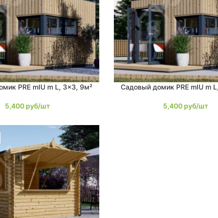
мик PRE mIU m L, 3×3, 9м²
Садовый домик PRE mIU m L,
В КОРЗИНУ
5,400
руб/шт
5,400
руб/шт