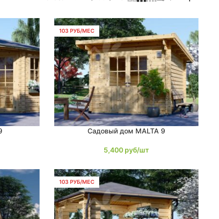
103 РУБ/МЕС
9
Садовый дом MALTA 9
В КОРЗИНУ
5,400
руб/шт
103 РУБ/МЕС