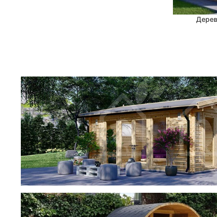
3,3
2
Дерев
В КОРЗИНУ
3,61
1
3,31
9
3,02
1
3,17
2
3,6
4
3,4
3
3,24
3
3,46
2
3,28
2
фотогалерея