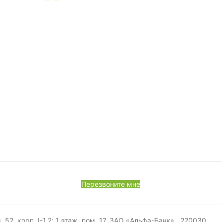
Перезвоните мне
, корп. I-1,2; 1 этаж, пом. 17. ЗАО «Альфа-Банк», 220030,