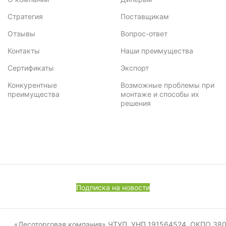
Стратегия
Поставщикам
3.3
1
Отзывы
Вопрос-ответ
3.4
1
Контакты
Наши преимущества
3.42
1
Сертификаты
Экспорт
3.5
2
Конкурентные
Возможные проблемы при
преимущества
монтаже и способы их
решения
3.53
1
3.6
1
3.66
1
3.78
3
Подписка на новости
3.8
4
3.91
1
«Лесоторговая компания» ЧТУП, УНП 191564524, ОКПО 380011