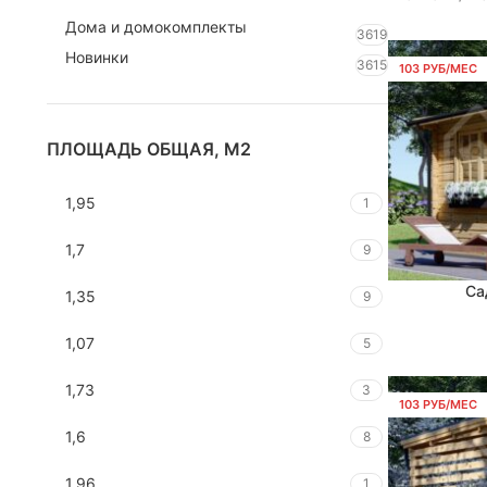
Дома и домокомплекты
3619
Новинки
3615
103 РУБ/МЕС
ПЛОЩАДЬ ОБЩАЯ, М2
1,95
1
1,7
9
Са
В КОРЗИНУ
1,35
9
1,07
5
1,73
3
103 РУБ/МЕС
1,6
8
1,96
1