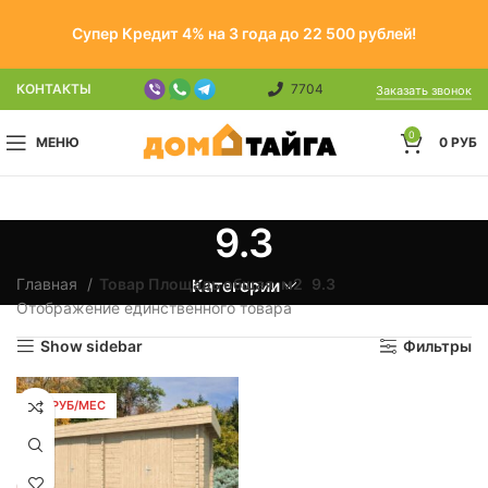
Супер Кредит 4% на 3 года до 22 500 рублей!
КОНТАКТЫ
7704
Заказать звонок
0
МЕНЮ
0
РУБ
9.3
Главная
Товар Площадь общая, м2
9.3
Категории
Отображение единственного товара
Show sidebar
Фильтры
106 РУБ/МЕС