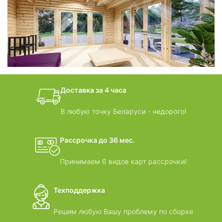
фотогалерея
БАНИ-БОЧКИ
дачные домики
Доставка за 4 часа
ВИДЕООБЗОРЫ
В любую точку Беларуси - недорого!
Рассрочка до 36 мес.
Принимаем 6 видов карт рассрочки!
Техподдержка
Решим любую Вашу проблему по сборке