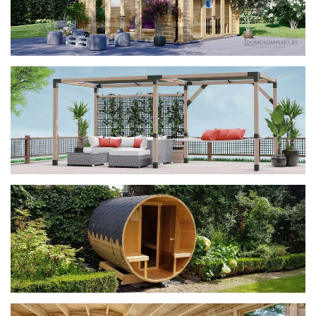
фотогалерея
ДОМИКИ
фотогалерея
Беседки CUBE