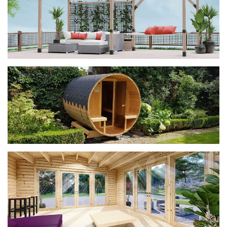
ДОМИКИ
фотогалерея
Беседки CUBE
фотогалерея
БАНИ-БОЧКИ