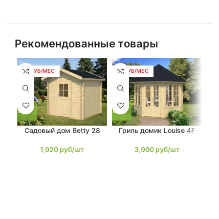
Рекомендованные товары
36 РУБ/МЕС
74 РУБ/МЕС
79
Садовый дом Betty 28
Гриль домик Louise 4F
Са
1,920
руб/шт
3,900
руб/шт