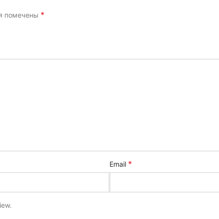
*
ля помечены
*
Email
iew.