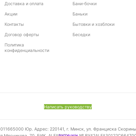
Доставка и оплата
Бани-бочки
Акции
Баньки
Контакты
Бытовки и хозблоки
Договор оферты
Беседки
Политика
конфиденциальности
Написать руководству
665000 Юр. Адрес: 220141, г. Минск, ул. Франциска Скорины, 52
ул.Мясникова, 70, БИК ALFABY2X, р/с № BY42ALFA30122C6647