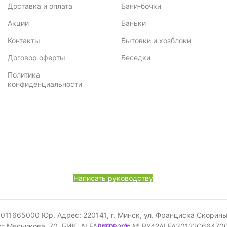
Доставка и оплата
Бани-бочки
Акции
Баньки
Контакты
Бытовки и хозблоки
Договор оферты
Беседки
Политика
конфиденциальности
Написать руководству
665000 Юр. Адрес: 220141, г. Минск, ул. Франциска Скорины, 52
ул.Мясникова, 70, БИК ALFABY2X, р/с № BY42ALFA30122C6647