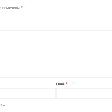
*
ля помечены
*
Email
iew.