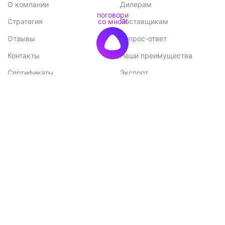
О компании
Дилерам
Стратегия
Поставщикам
Отзывы
Вопрос-ответ
Контакты
Наши преимущества
Сертификаты
Экспорт
Конкурентные
Возможные проблемы при
преимущества
монтаже и способы их
решения
Меню
Каталог
Каталог
Садовые домики
Доставка и оплата
Бани-бочки
Акции
Баньки