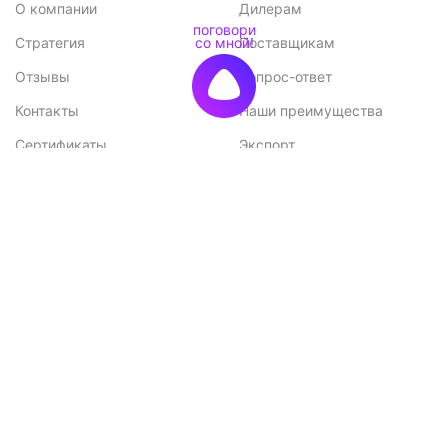
О компании
Дилерам
Стратегия
Поставщикам
Отзывы
Вопрос-ответ
Контакты
Наши преимущества
Сертификаты
Экспорт
Конкурентные
Возможные проблемы при
преимущества
монтаже и способы их
решения
Меню
Каталог
Каталог
Садовые домики
Доставка и оплата
Бани-бочки
Акции
Баньки