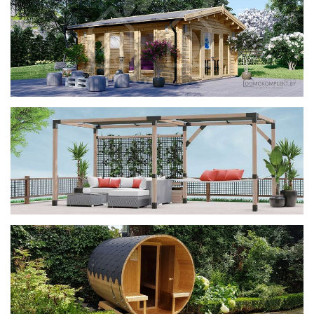
фотогалерея
ДОМИКИ
фотогалерея
Беседки CUBE