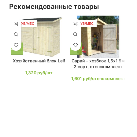
Рекомендованные товары
25 РУБ/МЕС
30 РУБ/МЕС
39
Хозяйственный блок Leif
Сарай – хозблок 1,5х1,5м
Са
2 сорт, стенокомплект
1,320
руб/шт
2,
1,601
руб/стенокомплект