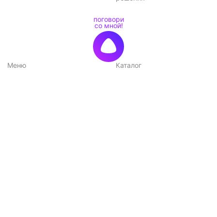
Меню
Каталог
Каталог
Садовые домики
Доставка и оплата
Бани-бочки
Акции
Баньки
Контакты
Бытовки и хозблоки
Договор оферты
Беседки
Политика
конфиденциальности