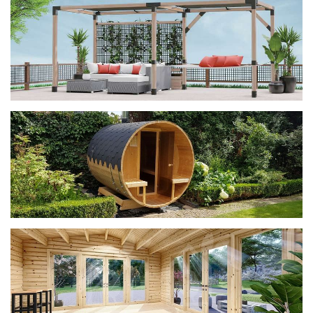
фотогалерея
ДОМИКИ
фотогалерея
Беседки CUBE
фотогалерея
БАНИ-БОЧКИ