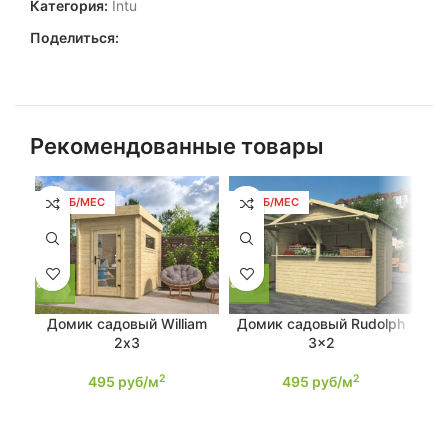
Категория:
Intu
Поделиться:
Рекомендованные товары
9 РУБ/МЕС
9 РУБ/МЕС
9 
Домик садовый William
Домик садовый Rudolph
Д
2х3
3×2
2
2
495
руб/м
495
руб/м