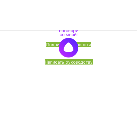
Подписка на новости
Написать руководству
Перезвоните мне
«Лесоторговая компания» ЧТУП, УНП 191564524, ОКПО
380011665000 Юр. Адрес: 220141, г. Минск, ул. Франциска
Скорины, 52, корп. I-1,2; 1 этаж, пом. 17. ЗАО «Альфа-
Банк», 220030, г.Минск, ул.Мясникова, 70, БИК ALFABY2X,
р/с № BY42ALFA30122C66470010270000