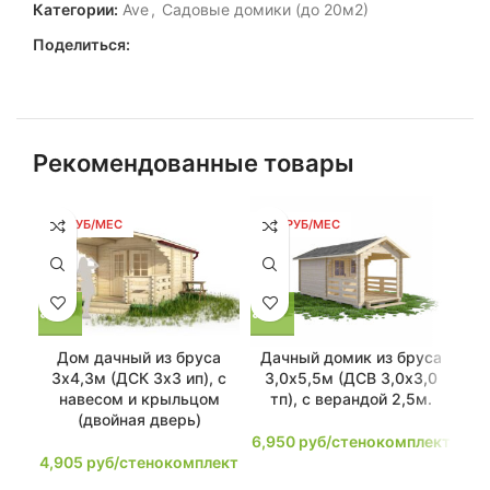
Категории:
Ave
,
Садовые домики (до 20м2)
Поделиться:
Рекомендованные товары
93 РУБ/МЕС
132 РУБ/МЕС
13
Дом дачный из бруса
Дачный домик из бруса
3х4,3м (ДСК 3х3 ип), с
3,0х5,5м (ДСВ 3,0х3,0
навесом и крыльцом
тп), с верандой 2,5м.
(двойная дверь)
7,
6,950
руб/стенокомплект
4,905
руб/стенокомплект