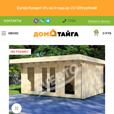
Супер Кредит 4% на 3 года до 22 500 рублей!
КОНТАКТЫ
7704
Заказать звонок
0
МЕНЮ
0
РУБ
188 РУБ/МЕС
Click to enlarge