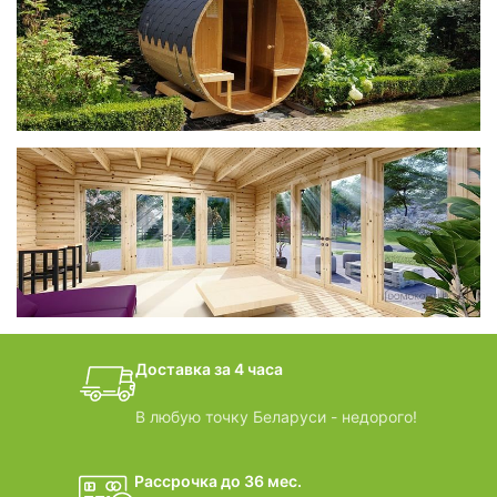
фотогалерея
Беседки CUBE
фотогалерея
БАНИ-БОЧКИ
дачные домики
Доставка за 4 часа
ВИДЕООБЗОРЫ
В любую точку Беларуси - недорого!
Рассрочка до 36 мес.