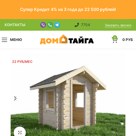
Супер Кредит 4% на 3 года до 22 500 рублей!
КОНТАКТЫ
7704
Заказать звонок
0
МЕНЮ
0
РУБ
22 РУБ/МЕС
Click to enlarge