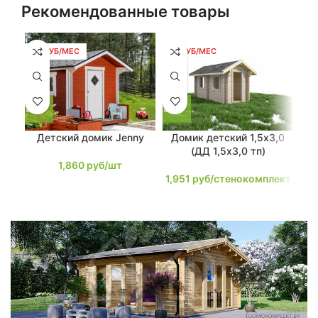
Рекомендованные товары
35 РУБ/МЕС
37 РУБ/МЕС
43
Детский домик Jenny
Домик детский 1,5х3,0
(ДД 1,5х3,0 тп)
1,860
руб/шт
1,951
руб/стенокомплект