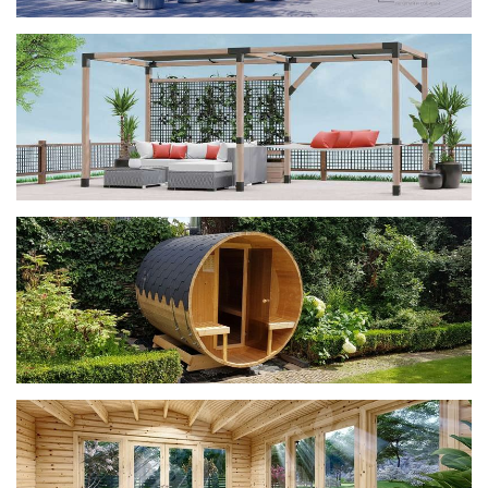
фотогалерея
ДОМИКИ
фотогалерея
Беседки CUBE
фотогалерея
БАНИ-БОЧКИ