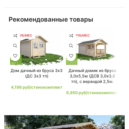
Рекомендованные товары
80 РУБ/МЕС
132 РУБ/МЕС
14
Дом дачный из бруса 3х3
Дачный домик из бруса
Да
(ДС 3х3 тп)
3,0х5,5м (ДСВ 3,0х3,0
3,
тп), с верандой 2,5м.
4,199
руб/стенокомплект
6,950
руб/стенокомплект
7,