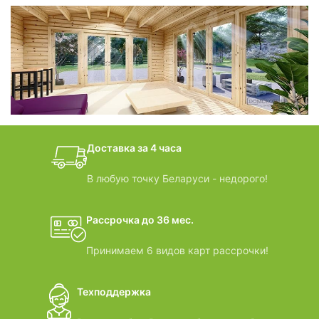
фотогалерея
БАНИ-БОЧКИ
дачные домики
Доставка за 4 часа
ВИДЕООБЗОРЫ
В любую точку Беларуси - недорого!
Рассрочка до 36 мес.
Принимаем 6 видов карт рассрочки!
Техподдержка