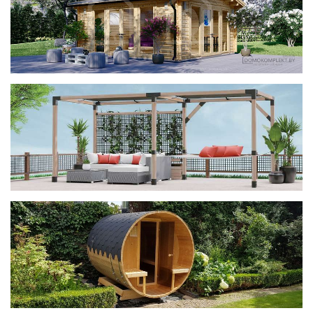
фотогалерея
ДОМИКИ
фотогалерея
Беседки CUBE