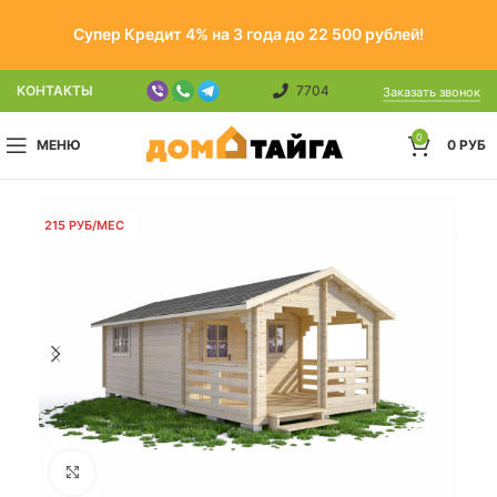
Супер Кредит 4% на 3 года до 22 500 рублей!
КОНТАКТЫ
7704
Заказать звонок
0
МЕНЮ
0
РУБ
215 РУБ/МЕС
Click to enlarge