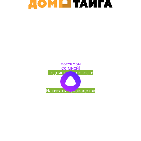
Подписка на новости
Написать руководству
Перезвоните мне
«Лесоторговая компания» ЧТУП, УНП 191564524, ОКПО
380011665000 Юр. Адрес: 220141, г. Минск, ул. Франциска