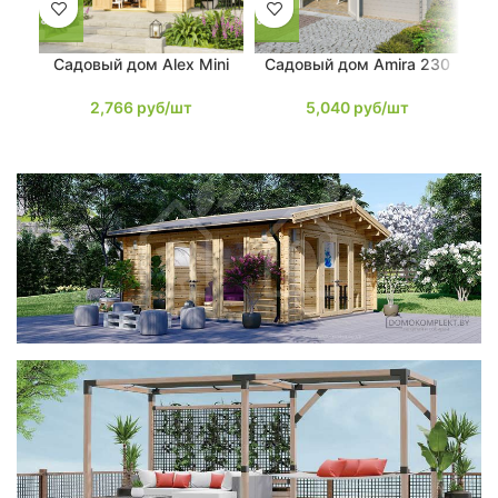
Садовый дом Alex Mini
Садовый дом Amira 230
Са
2,766
руб/шт
5,040
руб/шт
фотогалерея
ДОМИКИ