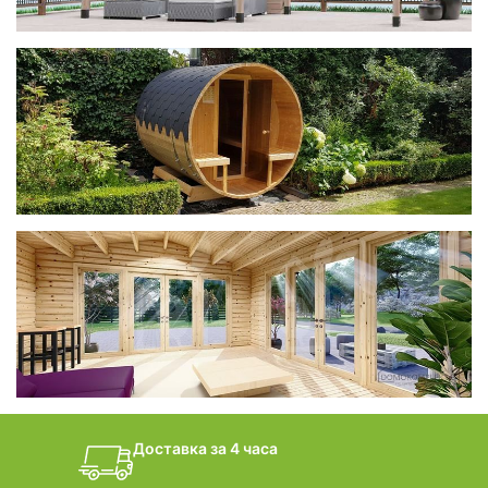
фотогалерея
Беседки CUBE
фотогалерея
БАНИ-БОЧКИ
дачные домики
Доставка за 4 часа