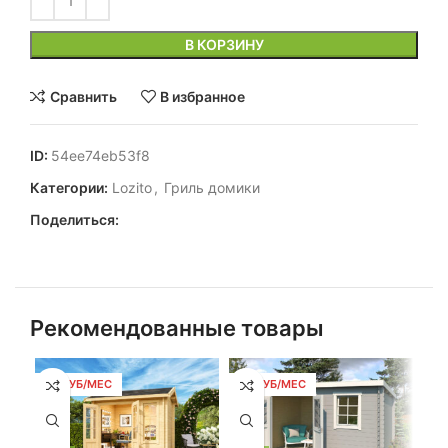
В КОРЗИНУ
Сравнить
В избранное
ID:
54ee74eb53f8
Категории:
Lozito
,
Гриль домики
Поделиться:
Рекомендованные товары
53 РУБ/МЕС
96 РУБ/МЕС
13