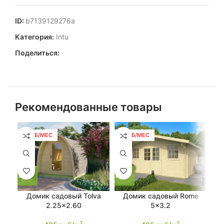
ID:
b7139129276a
Категория:
Intu
Поделиться:
Рекомендованные товары
9 РУБ/МЕС
9 РУБ/МЕС
9 
Домик садовый Tolva
Домик садовый Rome
До
2.25×2.60
5×3.2
2
2