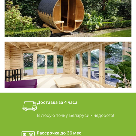
фотогалерея
Беседки CUBE
фотогалерея
БАНИ-БОЧКИ
дачные домики
Доставка за 4 часа
ВИДЕООБЗОРЫ
В любую точку Беларуси - недорого!
Рассрочка до 36 мес.