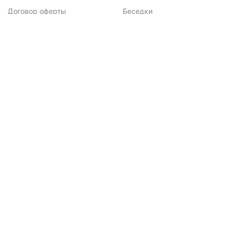
Договор оферты
Беседки
Политика
конфиденциальности
Подписка на новости