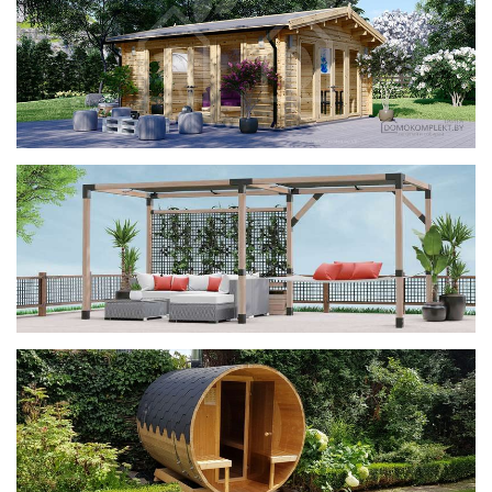
фотогалерея
ДОМИКИ
фотогалерея
Беседки CUBE