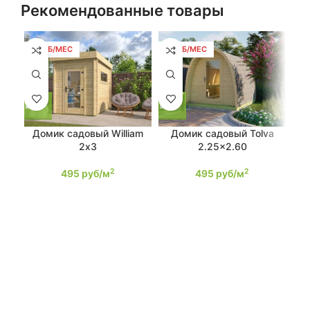
Рекомендованные товары
9 РУБ/МЕС
9 РУБ/МЕС
9 
Домик садовый William
Домик садовый Tolva
До
2х3
2.25×2.60
2
2
495
руб/м
495
руб/м