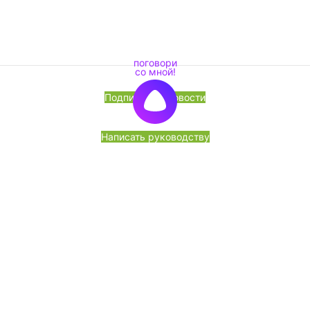
Подписка на новости
Написать руководству
Перезвоните мне
«Лесоторговая компания» ЧТУП, УНП 191564524, ОКПО
380011665000 Юр. Адрес: 220141, г. Минск, ул. Франциска
Скорины, 52, корп. I-1,2; 1 этаж, пом. 17. ЗАО «Альфа-
Банк», 220030, г.Минск, ул.Мясникова, 70, БИК ALFABY2X,
р/с № BY42ALFA30122C66470010270000