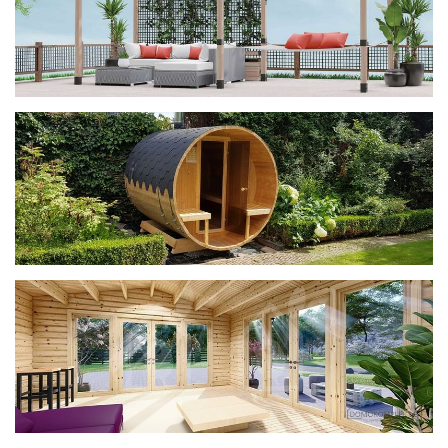
ДОМИКИ
фотогалерея
Беседки CUBE
фотогалерея
БАНИ-БОЧКИ