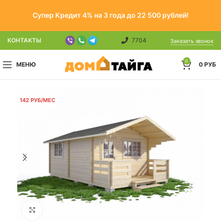
Супер Кредит 4% на 3 года до 22 500 рублей!
КОНТАКТЫ
7704
Заказать звонок
0
МЕНЮ
0
РУБ
142 РУБ/МЕС
Click to enlarge