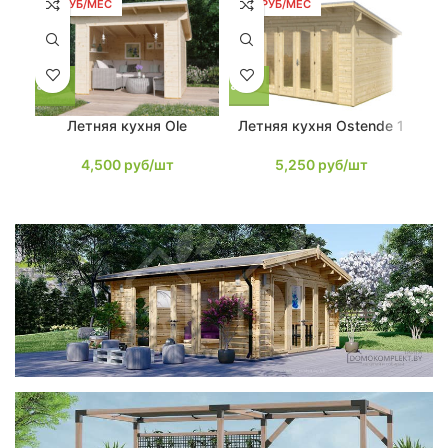
86 РУБ/МЕС
100 РУБ/МЕС
13
Летняя кухня Ole
Летняя кухня Ostende 1
Ле
4,500
руб/шт
5,250
руб/шт
фотогалерея